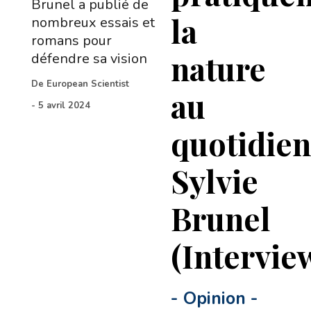
Brunel a publié de
la
nombreux essais et
romans pour
nature
défendre sa vision
De
European Scientist
au
-
5 avril 2024
quotidien
Sylvie
Brunel
(Intervie
-
Opinion
-