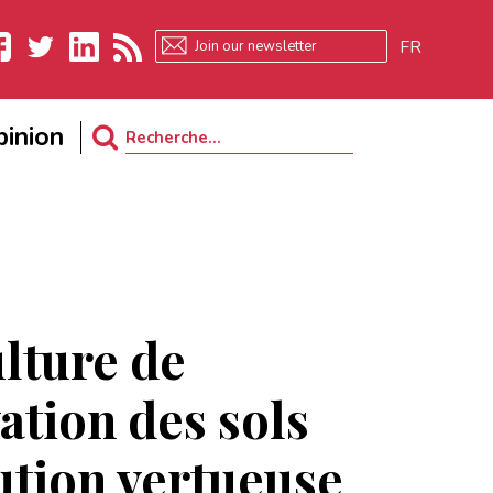
FR
ebook
Twitter
LinkedIn
RSS
inion
Search
for:
ulture de
ation des sols
ution vertueuse