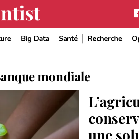
ntist
Fac
ture
Big Data
Santé
Recherche
Op
anque mondiale
L’agric
conserv
une sol