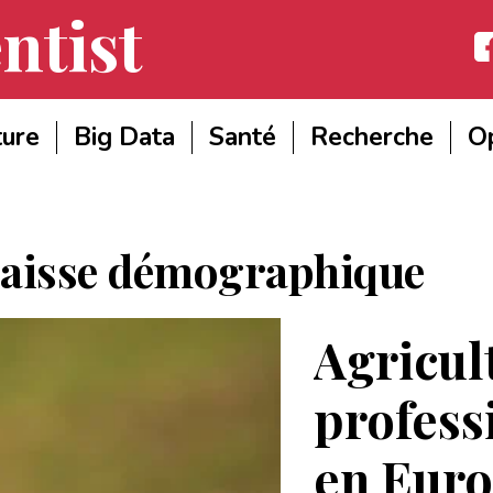
ntist
Fac
ture
Big Data
Santé
Recherche
Op
aisse démographique
Agricul
professi
en Eur