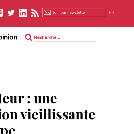
FR
ebook
Twitter
LinkedIn
RSS
inion
Search
for:
teur : une
on vieillissante
ope