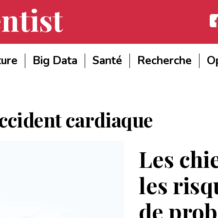
ntist
Fac
ture
Big Data
Santé
Recherche
Op
ccident cardiaque
Les chi
les ris
de pro