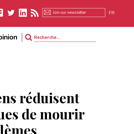
FR
ebook
Twitter
LinkedIn
RSS
inion
Search
for:
ens réduisent
ques de mourir
blèmes