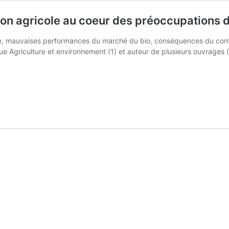
ion agricole au coeur des préoccupations de
e, mauvaises performances du marché du bio, conséquences du conflit 
vue Agriculture et environnement (1) et auteur de plusieurs ouvrages
« La
situation
en
Ukraine
remet
la
question
agricole
au
coeur
des
préoccupations
de
l’UE »
Gil
Rivière