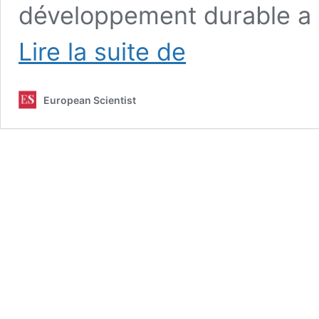
développement durable a v
Interview
Lire la suite de
Philippe
Charlez
:
European Scientist
Le
nationalisme,
premier
adversaire
de
la
transition
énergétique